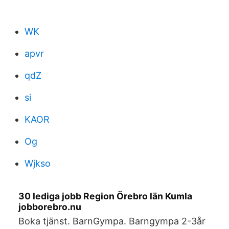
WK
apvr
qdZ
si
KAOR
Og
Wjkso
30 lediga jobb Region Örebro län Kumla
jobborebro.nu
Boka tjänst. BarnGympa. Barngympa 2-3år